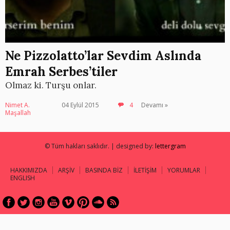
Ne Pizzolatto’lar Sevdim Aslında
Emrah Serbes’tiler
Olmaz ki. Turşu onlar.
Nimet A.
04 Eylül 2015
4
Devamı »
Maşallah
© Tüm hakları saklıdır. | designed by:
lettergram
HAKKIMIZDA
ARŞİV
BASINDA BİZ
İLETİŞİM
YORUMLAR
ENGLISH