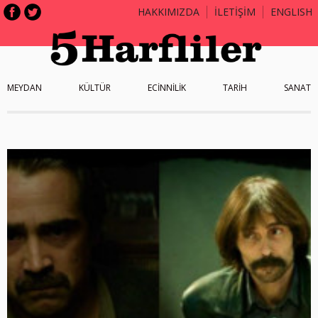
HAKKIMIZDA
İLETİŞİM
ENGLISH
MEYDAN
KÜLTÜR
ECİNNİLİK
TARİH
SANAT