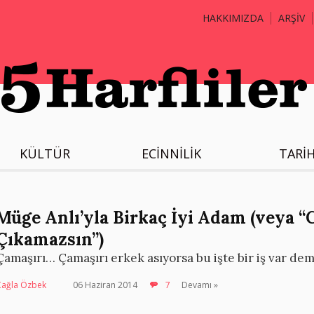
HAKKIMIZDA
ARŞİV
KÜLTÜR
ECİNNİLİK
TARİ
Müge Anlı’yla Birkaç İyi Adam (veya “
Çıkamazsın”)
Çamaşırı… Çamaşırı erkek asıyorsa bu işte bir iş var dem
Çağla Özbek
06 Haziran 2014
7
Devamı »