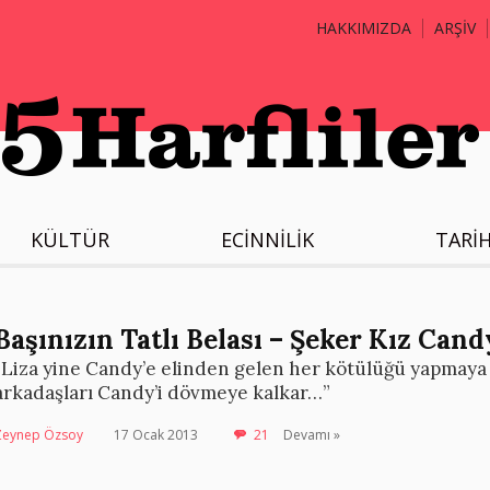
HAKKIMIZDA
ARŞİV
KÜLTÜR
ECİNNİLİK
TARİ
Başınızın Tatlı Belası – Şeker Kız Cand
“Liza yine Candy’e elinden gelen her kötülüğü yapmaya
arkadaşları Candy’i dövmeye kalkar…”
Zeynep Özsoy
17 Ocak 2013
21
Devamı »