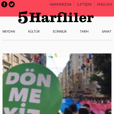
HAKKIMIZDA
İLETİŞİM
ENGLISH
MEYDAN
KÜLTÜR
ECİNNİLİK
TARİH
SANAT