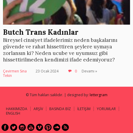
Butch Trans Kadınlar
Bireysel cinsiyet ifadelerimiz neden başkalarını
güvende ve rahat hissettiren şeylere uymaya
zorlansın ki? Neden ucube ve uyumsuz gibi
hissettirilmeden kendimizi ifade edemiyoruz?
Çevirmen Sina
23 Ocak 2024
0
Devamı »
Tekin
© Tüm hakları saklıdır. | designed by:
lettergram
HAKKIMIZDA
ARŞİV
BASINDA BİZ
İLETİŞİM
YORUMLAR
ENGLISH