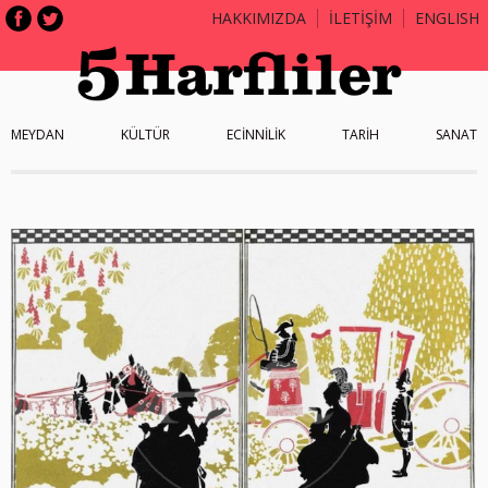
HAKKIMIZDA
İLETİŞİM
ENGLISH
MEYDAN
KÜLTÜR
ECİNNİLİK
TARİH
SANAT