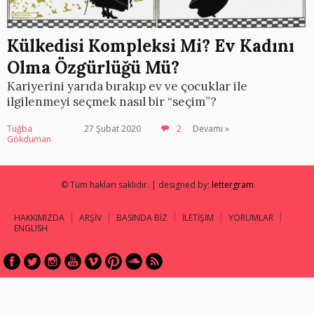
Külkedisi Kompleksi Mi? Ev Kadını
Olma Özgürlüğü Mü?
Kariyerini yarıda bırakıp ev ve çocuklar ile
ilgilenmeyi seçmek nasıl bir “seçim”?
Tuğba
27 Şubat 2020
2
Devamı »
Gökduman
© Tüm hakları saklıdır. | designed by:
lettergram
HAKKIMIZDA
ARŞİV
BASINDA BİZ
İLETİŞİM
YORUMLAR
ENGLISH