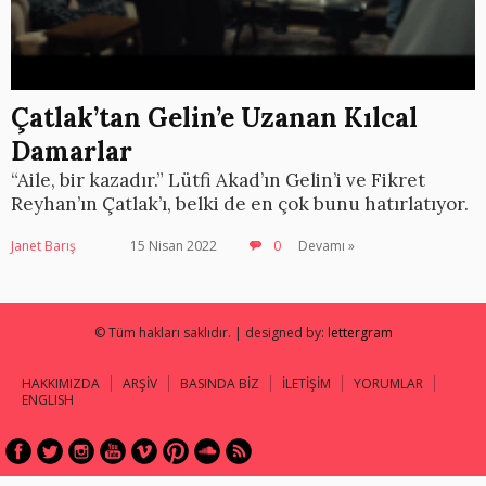
Çatlak’tan Gelin’e Uzanan Kılcal
Damarlar
“Aile, bir kazadır.” Lütfi Akad’ın Gelin’i ve Fikret
Reyhan’ın Çatlak’ı, belki de en çok bunu hatırlatıyor.
Janet Barış
15 Nisan 2022
0
Devamı »
© Tüm hakları saklıdır. | designed by:
lettergram
HAKKIMIZDA
ARŞİV
BASINDA BİZ
İLETİŞİM
YORUMLAR
ENGLISH