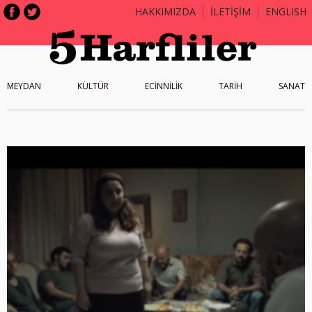
HAKKIMIZDA
İLETİŞİM
ENGLISH
MEYDAN
KÜLTÜR
ECİNNİLİK
TARİH
SANAT