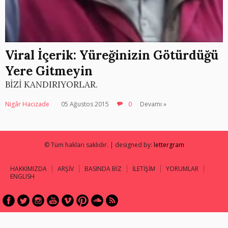
Viral İçerik: Yüreğinizin Götürdüğü
Yere Gitmeyin
BİZİ KANDIRIYORLAR.
Nigâr Hacızade
05 Ağustos 2015
0
Devamı »
© Tüm hakları saklıdır. | designed by:
lettergram
HAKKIMIZDA
ARŞİV
BASINDA BİZ
İLETİŞİM
YORUMLAR
ENGLISH