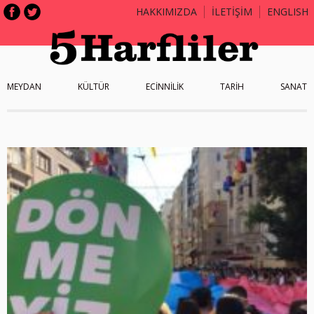
HAKKIMIZDA
İLETİŞİM
ENGLISH
MEYDAN
KÜLTÜR
ECİNNİLİK
TARİH
SANAT