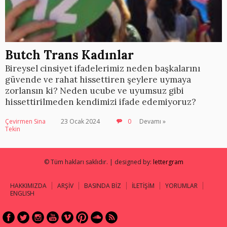
Butch Trans Kadınlar
Bireysel cinsiyet ifadelerimiz neden başkalarını
güvende ve rahat hissettiren şeylere uymaya
zorlansın ki? Neden ucube ve uyumsuz gibi
hissettirilmeden kendimizi ifade edemiyoruz?
Çevirmen Sina
23 Ocak 2024
0
Devamı »
Tekin
© Tüm hakları saklıdır. | designed by:
lettergram
HAKKIMIZDA
ARŞİV
BASINDA BİZ
İLETİŞİM
YORUMLAR
ENGLISH