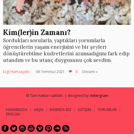
Kim(ler)in Zamanı?
Sordukları sorularla, yaptıkları yorumlarla
öğrencilerin yaşam enerjisini ve bir şeyleri
dönüştürebilme kudretlerini azımsadığımı fark edip
utandım ve bu utanç duygusunu çok sevdim.
Ezgi Hamzaçebi
06 Temmuz 2021
0
Devamı »
© Tüm hakları saklıdır. | designed by:
lettergram
HAKKIMIZDA
ARŞİV
BASINDA BİZ
İLETİŞİM
YORUMLAR
ENGLISH