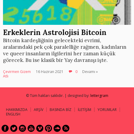
Erkeklerin Astrolojisi Bitcoin
Bitcoin kardeşliğinin gelecekteki evrimi,
aralarındaki pek çok paralelliğe rağmen, kadınların
ve queer insanların ilgilerini her zaman küçük
görecek. Bu ise klasik bir Yay davranışı işte.
Çevirmen Gizem
16 Haziran 2021
0
Devamı »
Atlı
© Tüm hakları saklıdır. | designed by:
lettergram
HAKKIMIZDA
ARŞİV
BASINDA BİZ
İLETİŞİM
YORUMLAR
ENGLISH