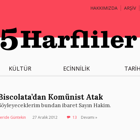
HAKKIMIZDA
ARŞİV
KÜLTÜR
ECİNNİLİK
TARİ
Biscolata’dan Komünist Atak
Söyleyeceklerim bundan ibaret Sayın Hakim.
eride Güntekin
27 Aralık 2012
13
Devamı »