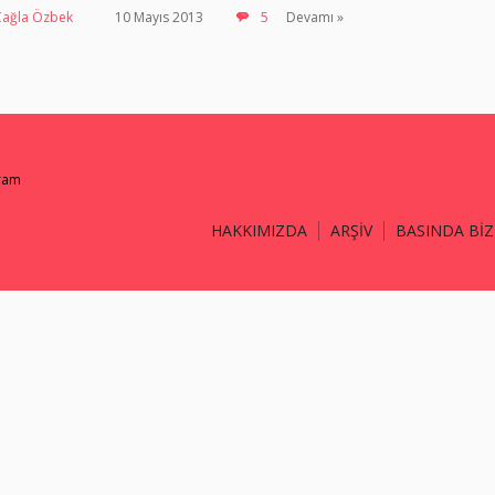
Çağla Özbek
10 Mayıs 2013
5
Devamı »
gram
HAKKIMIZDA
ARŞİV
BASINDA BİZ