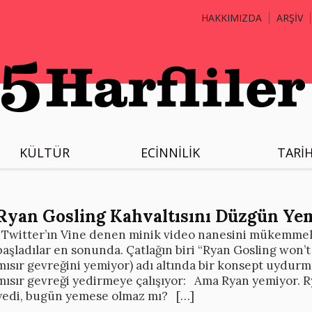
HAKKIMIZDA
ARŞİV
KÜLTÜR
ECİNNİLİK
TARİ
Ryan Gosling Kahvaltısını Düzgün Ye
Twitter’ın Vine denen minik video nanesini mükemmel
başladılar en sonunda. Çatlağın biri “Ryan Gosling won’t
mısır gevreğini yemiyor) adı altında bir konsept uydurmu
mısır gevreği yedirmeye çalışıyor: Ama Ryan yemiyor. 
yedi, bugün yemese olmaz mı? […]