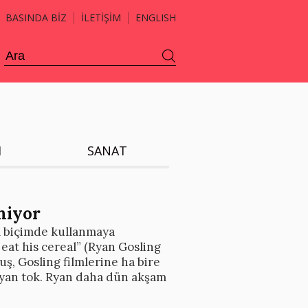
BASINDA BİZ
İLETİŞİM
ENGLISH
H
SANAT
miyor
 biçimde kullanmaya
 eat his cereal” (Ryan Gosling
ş, Gosling filmlerine ha bire
Ryan tok. Ryan daha dün akşam