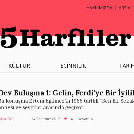
HAKKIMIZDA
ARŞİV
KÜLTÜR
ECİNNİLİK
TARİ
Dev Buluşma 1: Gelin, Ferdi’ye Bir İyil
Bu konuşma Ertem Eğilmez’in 1966 tarihli “Ben Bir Sokak
annesi ve sevgilisi arasında geçiyor.
iraz Akın
24 Temmuz 2012
4
Devamı »