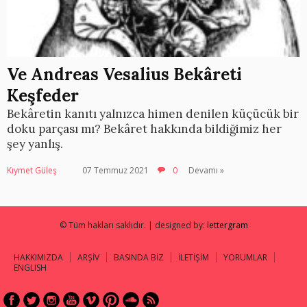
Ve Andreas Vesalius Bekâreti
Keşfeder
Bekâretin kanıtı yalnızca himen denilen küçücük bir
doku parçası mı? Bekâret hakkında bildiğimiz her
şey yanlış.
Kıymet Güleş
07 Temmuz 2021
0
Devamı »
© Tüm hakları saklıdır. | designed by:
lettergram
HAKKIMIZDA
ARŞİV
BASINDA BİZ
İLETİŞİM
YORUMLAR
ENGLISH