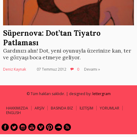
Süpernova: Dot’tan Tiyatro
Patlaması
Gardınızı alın! Dot, yeni oyunuyla üzerinize kan, ter
ve gözyaşı boca etmeye geliyor.
Deniz Kaynak
07 Temmuz 2012
0
Devamı »
© Tüm hakları saklıdır. | designed by:
lettergram
HAKKIMIZDA
ARŞİV
BASINDA BİZ
İLETİŞİM
YORUMLAR
ENGLISH