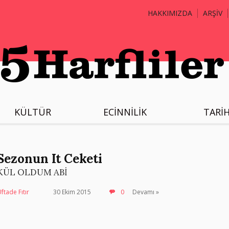
HAKKIMIZDA
ARŞİV
KÜLTÜR
ECİNNİLİK
TARİ
Sezonun It Ceketi
KÜL OLDUM ABİ
ftade Fıtır
30 Ekim 2015
0
Devamı »