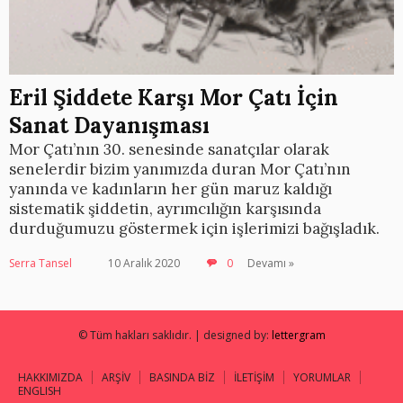
Eril Şiddete Karşı Mor Çatı İçin
Sanat Dayanışması
Mor Çatı’nın 30. senesinde sanatçılar olarak
senelerdir bizim yanımızda duran Mor Çatı’nın
yanında ve kadınların her gün maruz kaldığı
sistematik şiddetin, ayrımcılığın karşısında
durduğumuzu göstermek için işlerimizi bağışladık.
Serra Tansel
10 Aralık 2020
0
Devamı »
© Tüm hakları saklıdır. | designed by:
lettergram
HAKKIMIZDA
ARŞİV
BASINDA BİZ
İLETİŞİM
YORUMLAR
ENGLISH