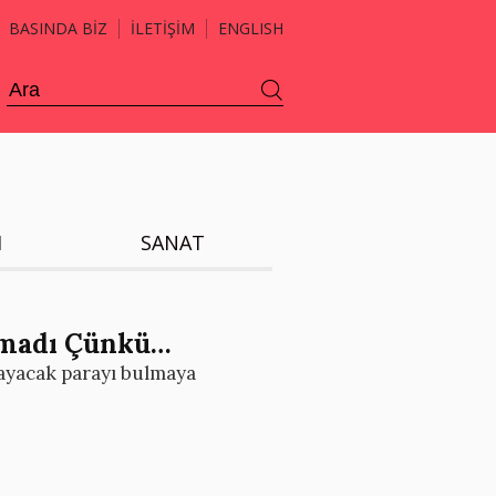
BASINDA BİZ
İLETİŞİM
ENGLISH
H
SANAT
lamadı Çünkü…
ayacak parayı bulmaya