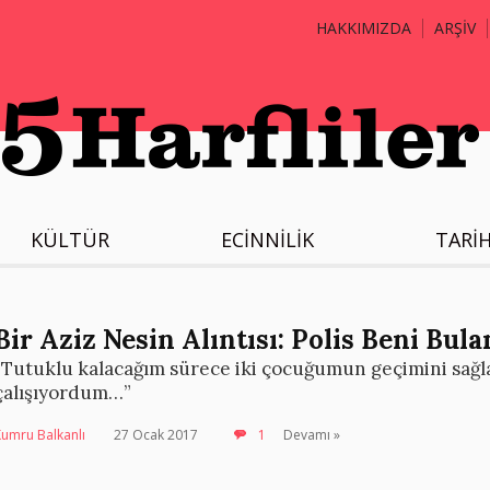
HAKKIMIZDA
ARŞİV
KÜLTÜR
ECİNNİLİK
TARİ
Bir Aziz Nesin Alıntısı: Polis Beni Bu
“Tutuklu kalacağım sürece iki çocuğumun geçimini sağl
çalışıyordum…”
umru Balkanlı
27 Ocak 2017
1
Devamı »