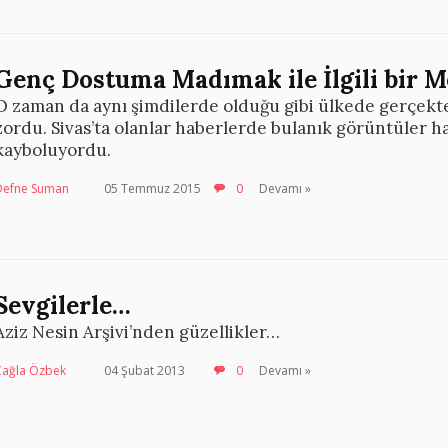
Genç Dostuma Madımak ile İlgili bir 
O zaman da aynı şimdilerde olduğu gibi ülkede gerçekte
zordu. Sivas’ta olanlar haberlerde bulanık görüntüler h
kayboluyordu.
Defne Suman
05 Temmuz 2015
0
Devamı »
Sevgilerle…
Aziz Nesin Arşivi’nden güzellikler…
Çağla Özbek
04 Şubat 2013
0
Devamı »