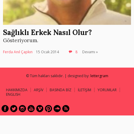
Sağlıklı Erkek Nasıl Olur?
Gösteriyorum.
Ferda Anıl Çapkın
15 Ocak 2014
8
Devamı »
© Tüm hakları saklıdır. | designed by:
lettergram
HAKKIMIZDA
ARŞİV
BASINDA BİZ
İLETİŞİM
YORUMLAR
ENGLISH