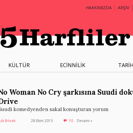
HAKKIMIZDA
ARŞİV
KÜLTÜR
ECİNNİLİK
TARİ
No Woman No Cry şarkısına Suudi do
Drive
Suudi komedyenden sakal konuşturan yorum
slı Böcek
28 Ekim 2013
10
Devamı »