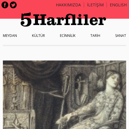
HAKKIMIZDA
İLETİŞİM
ENGLISH
MEYDAN
KÜLTÜR
ECİNNİLİK
TARİH
SANAT