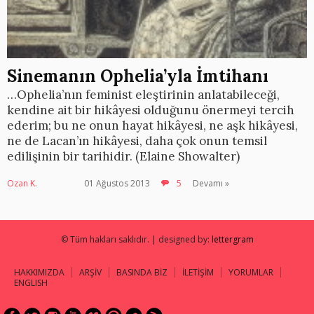
Sinemanın Ophelia’yla İmtihanı
…Ophelia’nın feminist eleştirinin anlatabileceği,
kendine ait bir hikâyesi olduğunu önermeyi tercih
ederim; bu ne onun hayat hikâyesi, ne aşk hikâyesi,
ne de Lacan’ın hikâyesi, daha çok onun temsil
edilişinin bir tarihidir. (Elaine Showalter)
Ozan K.
01 Ağustos 2013
5
Devamı »
© Tüm hakları saklıdır. | designed by:
lettergram
HAKKIMIZDA
ARŞİV
BASINDA BİZ
İLETİŞİM
YORUMLAR
ENGLISH