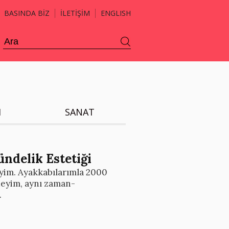
BASINDA BİZ
İLETİŞİM
ENGLISH
H
SANAT
ndelik Estetiği
yim. Ayakkabılarımla 2000
deyim, aynı zaman-
.