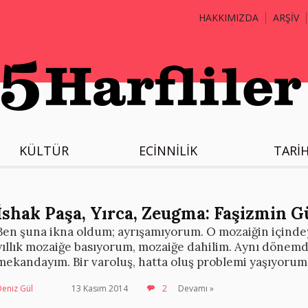
HAKKIMIZDA
ARŞİV
KÜLTÜR
ECİNNİLİK
TARİ
İshak Paşa, Yırca, Zeugma: Faşizmin Gü
Ben şuna ikna oldum; ayrışamıyorum. O mozaiğin içinde
yıllık mozaiğe basıyorum, mozaiğe dahilim. Aynı dönem
mekandayım. Bir varoluş, hatta oluş problemi yaşıyorum
eniz Gül
13 Kasım 2014
2
Devamı »