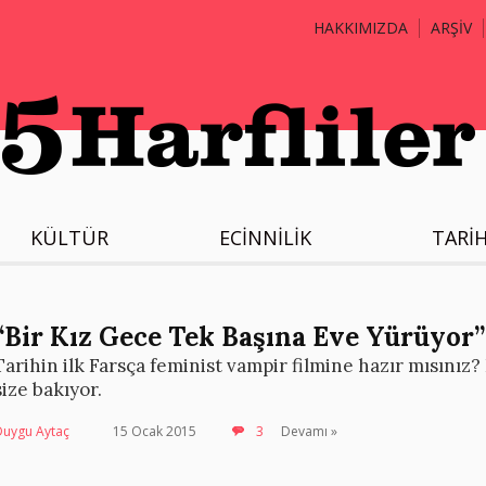
HAKKIMIZDA
ARŞİV
KÜLTÜR
ECİNNİLİK
TARİ
“Bir Kız Gece Tek Başına Eve Yürüyor”
Tarihin ilk Farsça feminist vampir filmine hazır mısınız?
size bakıyor.
Duygu Aytaç
15 Ocak 2015
3
Devamı »