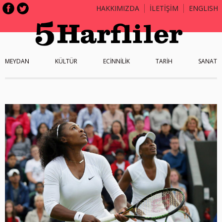
HAKKIMIZDA
İLETİŞİM
ENGLISH
MEYDAN
KÜLTÜR
ECİNNİLİK
TARİH
SANAT