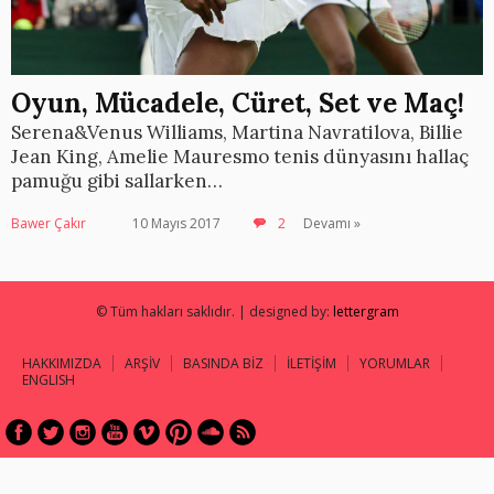
Oyun, Mücadele, Cüret, Set ve Maç!
Serena&Venus Williams, Martina Navratilova, Billie
Jean King, Amelie Mauresmo tenis dünyasını hallaç
pamuğu gibi sallarken…
Bawer Çakır
10 Mayıs 2017
2
Devamı »
© Tüm hakları saklıdır. | designed by:
lettergram
HAKKIMIZDA
ARŞİV
BASINDA BİZ
İLETİŞİM
YORUMLAR
ENGLISH