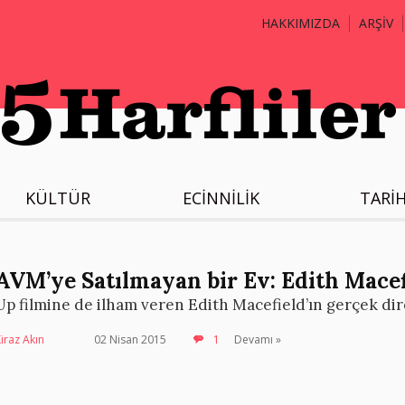
HAKKIMIZDA
ARŞİV
KÜLTÜR
ECİNNİLİK
TARİ
AVM’ye Satılmayan bir Ev: Edith Macefi
Up filmine de ilham veren Edith Macefield’ın gerçek dir
iraz Akın
02 Nisan 2015
1
Devamı »