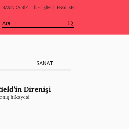
BASINDA BİZ
İLETİŞİM
ENGLISH
H
SANAT
eld’in Direnişi
eniş hikayesi