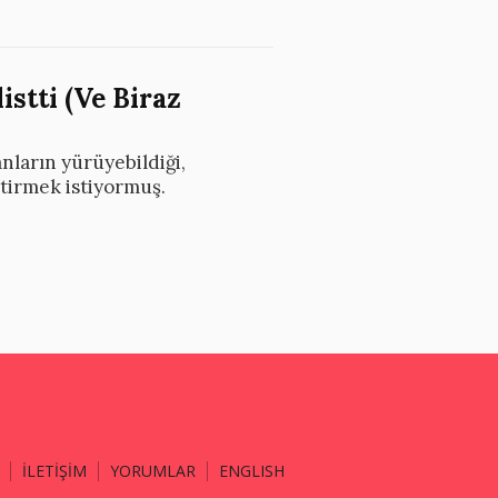
istti (Ve Biraz
nların yürüyebildiği,
getirmek istiyormuş.
İLETİŞİM
YORUMLAR
ENGLISH