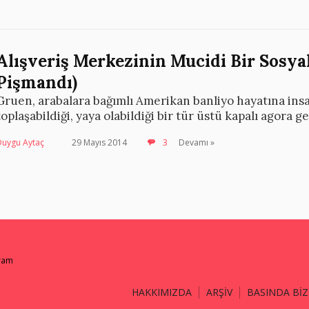
Alışveriş Merkezinin Mucidi Bir Sosyal
Pişmandı)
Gruen, arabalara bağımlı Amerikan banliyo hayatına insa
toplaşabildiği, yaya olabildiği bir tür üstü kapalı agora 
Duygu Aytaç
29 Mayıs 2014
3
Devamı »
gram
HAKKIMIZDA
ARŞİV
BASINDA BİZ