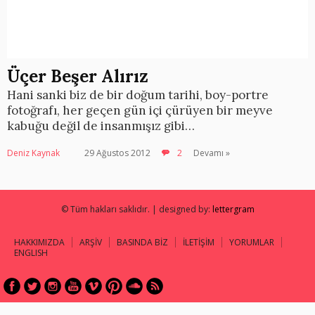
Üçer Beşer Alırız
Hani sanki biz de bir doğum tarihi, boy-portre
fotoğrafı, her geçen gün içi çürüyen bir meyve
kabuğu değil de insanmışız gibi…
Deniz Kaynak
29 Ağustos 2012
2
Devamı »
© Tüm hakları saklıdır. | designed by:
lettergram
HAKKIMIZDA
ARŞİV
BASINDA BİZ
İLETİŞİM
YORUMLAR
ENGLISH