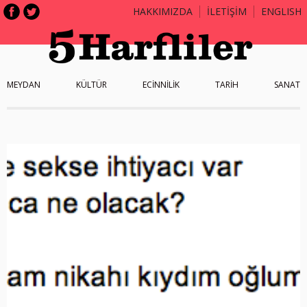
HAKKIMIZDA
İLETİŞİM
ENGLISH
MEYDAN
KÜLTÜR
ECİNNİLİK
TARİH
SANAT