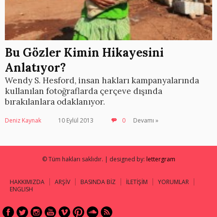
Bu Gözler Kimin Hikayesini
Anlatıyor?
Wendy S. Hesford, insan hakları kampanyalarında
kullanılan fotoğraflarda çerçeve dışında
bırakılanlara odaklanıyor.
Deniz Kaynak
10 Eylül 2013
0
Devamı »
© Tüm hakları saklıdır. | designed by:
lettergram
HAKKIMIZDA
ARŞİV
BASINDA BİZ
İLETİŞİM
YORUMLAR
ENGLISH