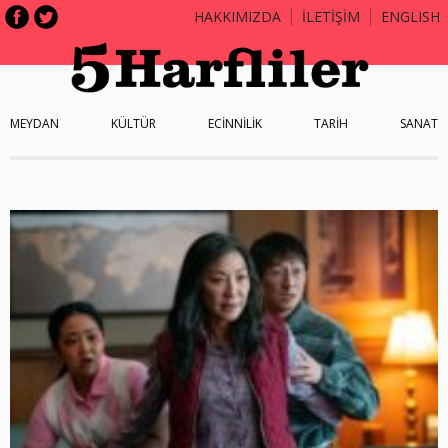
HAKKIMIZDA
İLETİŞİM
ENGLISH
MEYDAN
KÜLTÜR
ECİNNİLİK
TARİH
SANAT