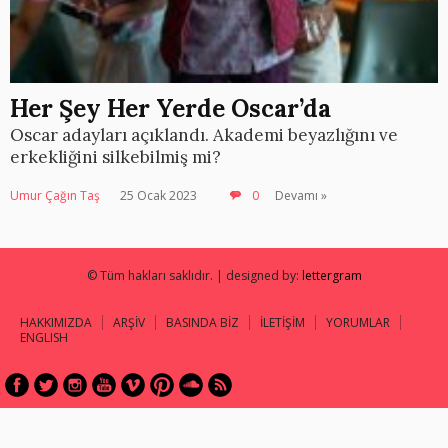
Her Şey Her Yerde Oscar’da
Oscar adayları açıklandı. Akademi beyazlığını ve
erkekliğini silkebilmiş mi?
Umur Çağın Taş
25 Ocak 2023
0
Devamı »
© Tüm hakları saklıdır. | designed by:
lettergram
HAKKIMIZDA
ARŞİV
BASINDA BİZ
İLETİŞİM
YORUMLAR
ENGLISH