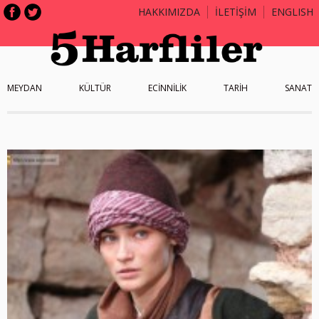
HAKKIMIZDA
İLETİŞİM
ENGLISH
MEYDAN
KÜLTÜR
ECİNNİLİK
TARİH
SANAT