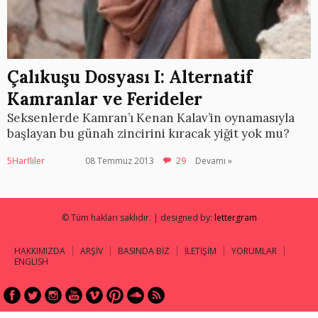
Çalıkuşu Dosyası I: Alternatif
Kamranlar ve Ferideler
Seksenlerde Kamran’ı Kenan Kalav’in oynamasıyla
başlayan bu günah zincirini kıracak yiğit yok mu?
5Harfliler
08 Temmuz 2013
29
Devamı »
© Tüm hakları saklıdır. | designed by:
lettergram
HAKKIMIZDA
ARŞİV
BASINDA BİZ
İLETİŞİM
YORUMLAR
ENGLISH