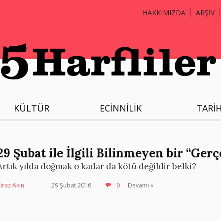
HAKKIMIZDA
ARŞİV
KÜLTÜR
ECİNNİLİK
TARİ
29 Şubat ile İlgili Bilinmeyen bir “Gerç
Artık yılda doğmak o kadar da kötü değildir belki?
iraz Akın
29 Şubat 2016
0
Devamı »