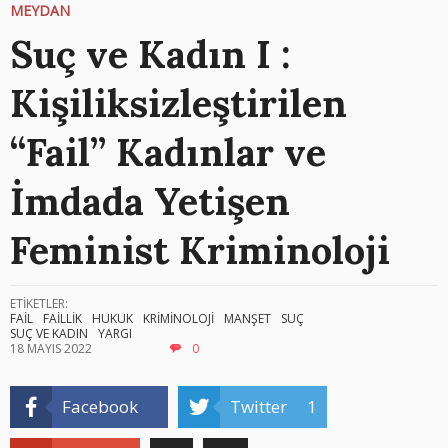
MEYDAN
Suç ve Kadın I :
Kişiliksizleştirilen
“Fail” Kadınlar ve
İmdada Yetişen
Feminist Kriminoloji
ETİKETLER:
FAİL
FAİLLİK
HUKUK
KRİMİNOLOJİ
MANŞET
SUÇ
SUÇ VE KADIN
YARGI
18 MAYIS 2022
0
Facebook
Twitter
1