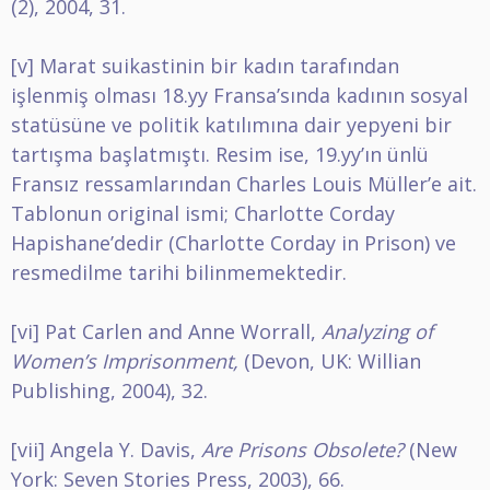
(2), 2004, 31.
[v]
Marat suikastinin bir kadın tarafından
işlenmiş olması 18.yy Fransa’sında kadının sosyal
statüsüne ve politik katılımına dair yepyeni bir
tartışma başlatmıştı. Resim ise, 19.yy’ın ünlü
Fransız ressamlarından Charles Louis Müller’e ait.
Tablonun original ismi; Charlotte Corday
Hapishane’dedir (Charlotte Corday in Prison) ve
resmedilme tarihi bilinmemektedir.
[vi]
Pat Carlen and Anne Worrall,
Analyzing of
Women’s Imprisonment,
(Devon, UK: Willian
Publishing, 2004), 32.
[vii]
Angela Y. Davis,
Are Prisons Obsolete?
(New
York: Seven Stories Press, 2003), 66.