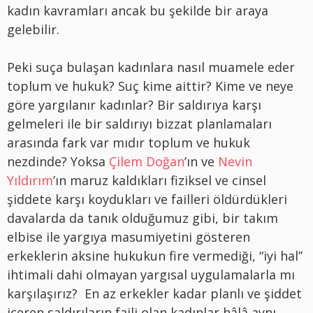
kadın kavramları ancak bu şekilde bir araya
gelebilir.
Peki suça bulaşan kadınlara nasıl muamele eder
toplum ve hukuk? Suç kime aittir? Kime ve neye
göre yargılanır kadınlar? Bir saldırıya karşı
gelmeleri ile bir saldırıyı bizzat planlamaları
arasında fark var mıdır toplum ve hukuk
nezdinde? Yoksa
Çilem Doğan
’ın ve
Nevin
Yıldırım
’ın maruz kaldıkları fiziksel ve cinsel
şiddete karşı koydukları ve failleri öldürdükleri
davalarda da tanık olduğumuz gibi, bir takım
elbise ile yargıya masumiyetini gösteren
erkeklerin aksine hukukun fire vermediği, “iyi hal”
ihtimali dahi olmayan yargısal uygulamalarla mı
karşılaşırız? En az erkekler kadar planlı ve şiddet
içeren saldırıların faili olan kadınlar hâlâ aynı