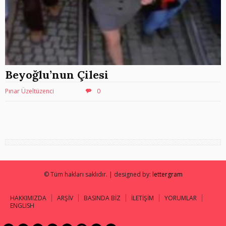
Beyoğlu’nun Çilesi
Pınar Üzeltüzenci
0
© Tüm hakları saklıdır. | designed by:
lettergram
HAKKIMIZDA
ARŞİV
BASINDA BİZ
İLETİŞİM
YORUMLAR
ENGLISH