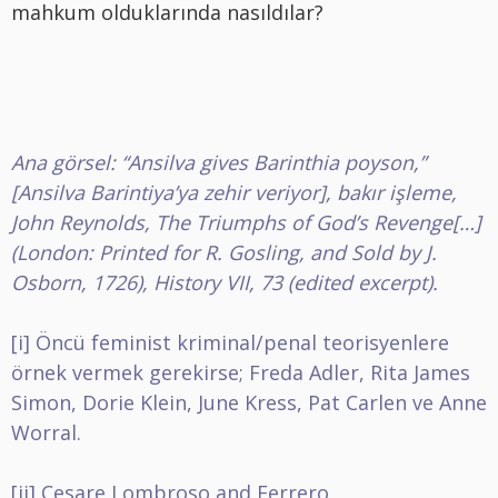
mahkum olduklarında nasıldılar?
Ana görsel: “Ansilva gives Barinthia poyson,”
[Ansilva Barintiya’ya zehir veriyor], bakır işleme,
John Reynolds, The Triumphs of God’s Revenge[…]
(London: Printed for R. Gosling, and Sold by J.
Osborn, 1726), History VII, 73 (edited excerpt).
[i]
Öncü feminist kriminal/penal teorisyenlere
örnek vermek gerekirse; Freda Adler, Rita James
Simon, Dorie Klein, June Kress, Pat Carlen ve Anne
Worral.
[ii]
Cesare Lombroso and Ferrero