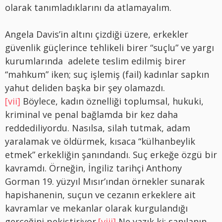
olarak tanımladıklarını da atlamayalım.
Angela Davis’in altını çizdiği üzere, erkekler
güvenlik güçlerince tehlikeli birer “suçlu” ve yargı
kurumlarında adelete teslim edilmiş birer
“mahkum” iken; suç işlemiş (fail) kadınlar sapkın
yahut deliden başka bir şey olamazdı.
[vii]
Böylece, kadın öznelliği toplumsal, hukuki,
kriminal ve penal bağlamda bir kez daha
reddediliyordu. Nasılsa, silah tutmak, adam
yaralamak ve öldürmek, kısaca “külhanbeylik
etmek” erkekliğin şanındandı. Suç erkeğe özgü bir
kavramdı. Örneğin, İngiliz tarihçi Anthony
Gorman 19. yüzyıl Mısır’ından örnekler sunarak
hapishanenin, suçun ve cezanın erkeklere ait
kavramlar ve mekanlar olarak kurgulandığı
gerçeğini pekiştiriyor.
[viii]
Ne yazık ki;
sanılanın