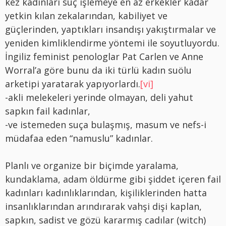
kez kadınları suç işlemeye en az erkekler kadar
yetkin kılan zekalarından, kabiliyet ve
güçlerinden, yaptıkları insandışı yakıştırmalar ve
yeniden kimliklendirme yöntemi ile soyutluyordu.
İngiliz feminist penologlar Pat Carlen ve Anne
Worral’a göre bunu da iki türlü kadın suölu
arketipi yaratarak yapıyorlardı.
[vi]
-akli melekeleri yerinde olmayan, deli yahut
sapkın fail kadınlar,
-ve istemeden suça bulaşmış, masum ve nefs-i
müdafaa eden “namuslu” kadınlar.
Planlı ve organize bir biçimde yaralama,
kundaklama, adam öldürme gibi şiddet içeren fail
kadınları kadınlıklarından, kişiliklerinden hatta
insanlıklarından arındırarak vahşi dişi kaplan,
sapkın, sadist ve gözü kararmış cadılar (witch)