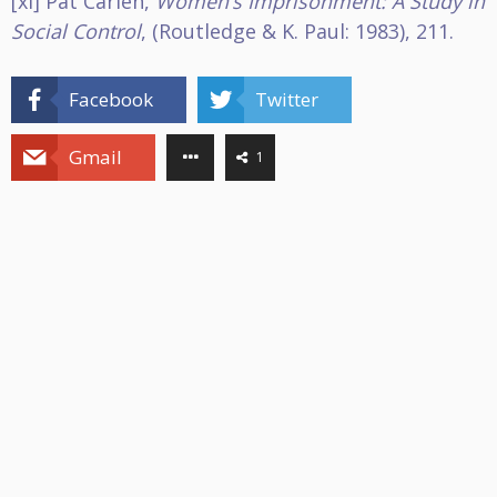
[xi]
Pat Carlen,
Women’s Imprisonment: A Study in
Social Control
, (Routledge & K. Paul: 1983), 211.
Facebook
Twitter
Gmail
1